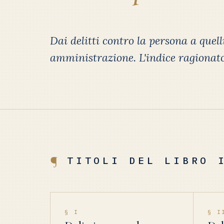
Dai delitti contro la persona a quell
amministrazione. L'indice ragionato d
¶
TITOLI DEL LIBRO 
§ I
§ I