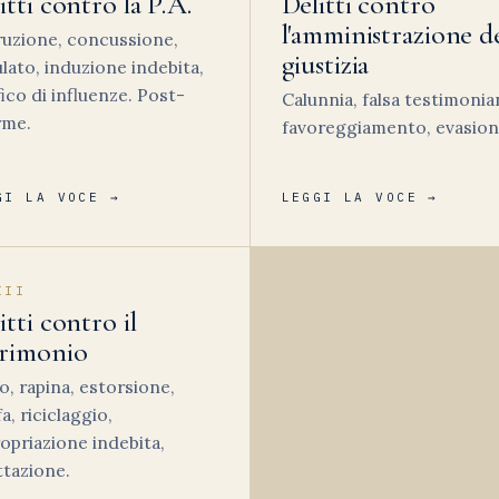
itti contro la P.A.
Delitti contro
l'amministrazione de
uzione, concussione,
giustizia
lato, induzione indebita,
fico di influenze. Post-
Calunnia, falsa testimonia
rme.
favoreggiamento, evasion
GI LA VOCE →
LEGGI LA VOCE →
III
itti contro il
trimonio
o, rapina, estorsione,
fa, riciclaggio,
opriazione indebita,
ttazione.