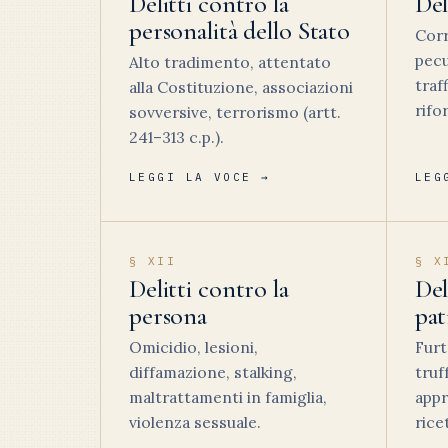
Delitti contro la
Del
personalità dello Stato
Corr
pecu
Alto tradimento, attentato
traf
alla Costituzione, associazioni
rifo
sovversive, terrorismo (artt.
241–313 c.p.).
LEGGI LA VOCE →
LEG
§ XII
§ X
Delitti contro la
Del
persona
pa
Omicidio, lesioni,
Furt
diffamazione, stalking,
truf
maltrattamenti in famiglia,
appr
violenza sessuale.
rice