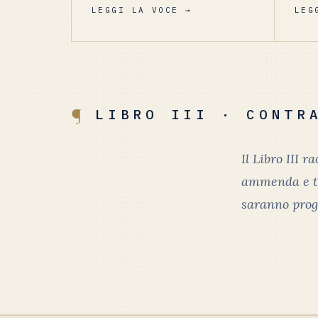
LEGGI LA VOCE →
LEG
¶
LIBRO III · CONTR
Il Libro III 
ammenda e tr
saranno prog