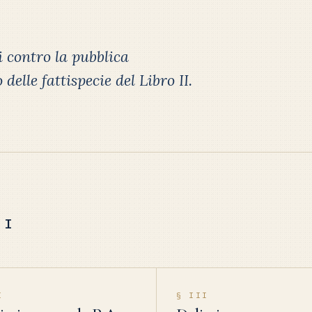
i contro la pubblica
elle fattispecie del Libro II.
II
I
§ III