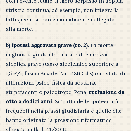
con l'evento letale. Il mero sorpasso in doppia
striscia continua, ad esempio, non integra la
fattispecie se non è causalmente collegato
alla morte.
b) Ipotesi aggravata grave (co. 2).
La morte
cagionata guidando in stato di ebbrezza
alcolica grave (tasso alcolemico superiore a
1,5 g/l, fascia «c» dell'art. 186 CdS) o in stato di
alterazione psico-fisica da sostanze
stupefacenti o psicotrope. Pena:
reclusione da
otto a dodici anni
. Si tratta delle ipotesi più
frequenti nella prassi giudiziaria e quelle che
hanno originato la pressione riformatrice
sfociata nella l. 41/2016.