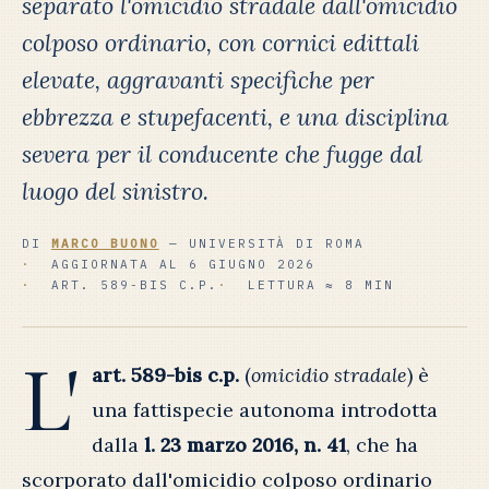
separato l'omicidio stradale dall'omicidio
colposo ordinario, con cornici edittali
elevate, aggravanti specifiche per
ebbrezza e stupefacenti, e una disciplina
severa per il conducente che fugge dal
luogo del sinistro.
DI
MARCO BUONO
— UNIVERSITÀ DI ROMA
AGGIORNATA AL 6 GIUGNO 2026
ART. 589-BIS C.P.
LETTURA ≈ 8 MIN
L'
art. 589-bis c.p.
(
omicidio stradale
) è
una fattispecie autonoma introdotta
dalla
l. 23 marzo 2016, n. 41
, che ha
scorporato dall'omicidio colposo ordinario