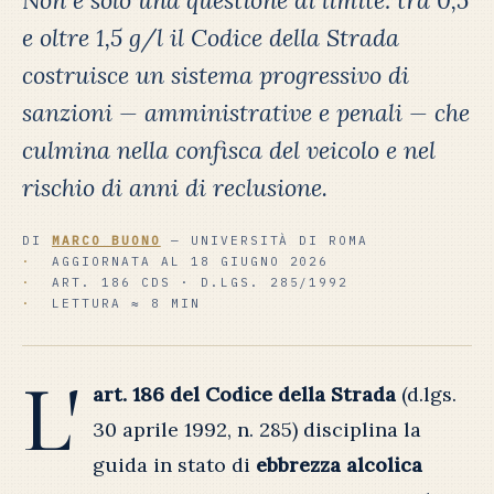
Non è solo una questione di limite: tra 0,5
e oltre 1,5 g/l il Codice della Strada
costruisce un sistema progressivo di
sanzioni — amministrative e penali — che
culmina nella confisca del veicolo e nel
rischio di anni di reclusione.
DI
MARCO BUONO
— UNIVERSITÀ DI ROMA
AGGIORNATA AL 18 GIUGNO 2026
ART. 186 CDS · D.LGS. 285/1992
LETTURA ≈ 8 MIN
L'
art. 186 del Codice della Strada
(d.lgs.
30 aprile 1992, n. 285) disciplina la
guida in stato di
ebbrezza alcolica