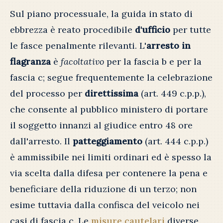
Sul piano processuale, la guida in stato di
ebbrezza è reato procedibile
d'ufficio
per tutte
le fasce penalmente rilevanti. L'
arresto in
flagranza
è
facoltativo
per la fascia b e per la
fascia c; segue frequentemente la celebrazione
del processo per
direttissima
(art. 449 c.p.p.),
che consente al pubblico ministero di portare
il soggetto innanzi al giudice entro 48 ore
dall'arresto. Il
patteggiamento
(art. 444 c.p.p.)
è ammissibile nei limiti ordinari ed è spesso la
via scelta dalla difesa per contenere la pena e
beneficiare della riduzione di un terzo; non
esime tuttavia dalla confisca del veicolo nei
casi di fascia c. Le
misure cautelari
diverse