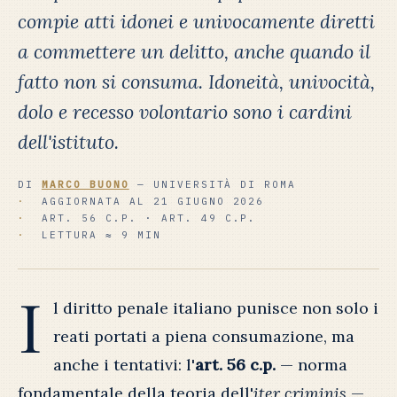
compie atti idonei e univocamente diretti
a commettere un delitto, anche quando il
fatto non si consuma. Idoneità, univocità,
dolo e recesso volontario sono i cardini
dell'istituto.
DI
MARCO BUONO
— UNIVERSITÀ DI ROMA
AGGIORNATA AL 21 GIUGNO 2026
ART. 56 C.P. · ART. 49 C.P.
LETTURA ≈ 9 MIN
I
l diritto penale italiano punisce non solo i
reati portati a piena consumazione, ma
anche i tentativi: l'
art. 56 c.p.
— norma
fondamentale della teoria dell'
iter criminis
—